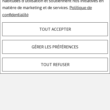
habitudes d'utilisation et soutiennent nos initiatives en
matière de marketing et de services.
Politique de
confidentialité
TOUT ACCEPTER
GÉRER LES PRÉFÉRENCES
TOUT REFUSER
NATHALIE GAGNON
COURTIER IMMOBILIER RÉSIDENTIEL
Cellulaire :
873.220.0377
Téléphone :
819.539.4199
COURRIEL